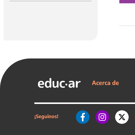
Acerca de
¡Seguinos!