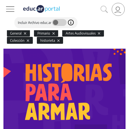
Incluir Archivo educ.ar
General
Primario
Artes Audiovisuales
Colección
historieta