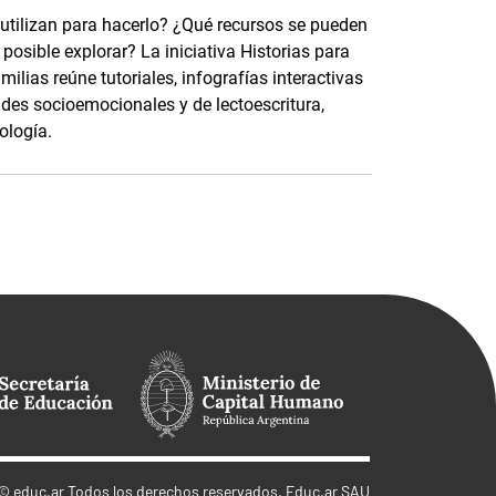
 utilizan para hacerlo? ¿Qué recursos se pueden
osible explorar? La iniciativa Historias para
ilias reúne tutoriales, infografías interactivas
ades socioemocionales y de lectoescritura,
ología.
©
educ.ar
Todos los derechos reservados. Educ.ar SAU