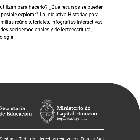
 utilizan para hacerlo? ¿Qué recursos se pueden
osible explorar? La iniciativa Historias para
ilias reúne tutoriales, infografías interactivas
ades socioemocionales y de lectoescritura,
ología.
©
educ.ar
Todos los derechos reservados. Educ.ar SAU