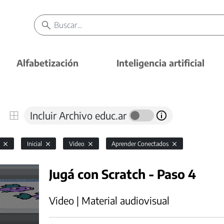
Alfabetización
Inteligencia artificial
Incluir Archivo educ.ar
l
Inicial
Video
Aprender Conectados
Jugá con Scratch - Paso 4
Video | Material audiovisual