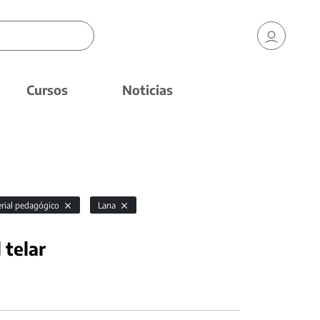
Cursos
Noticias
rial pedagógico
Lana
 telar