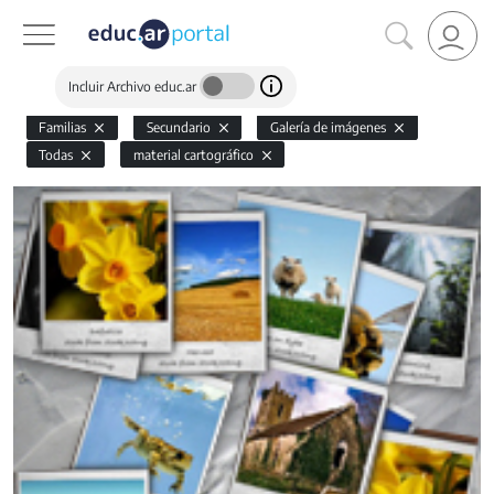
Incluir Archivo educ.ar
Familias
Secundario
Galería de imágenes
Todas
material cartográfico