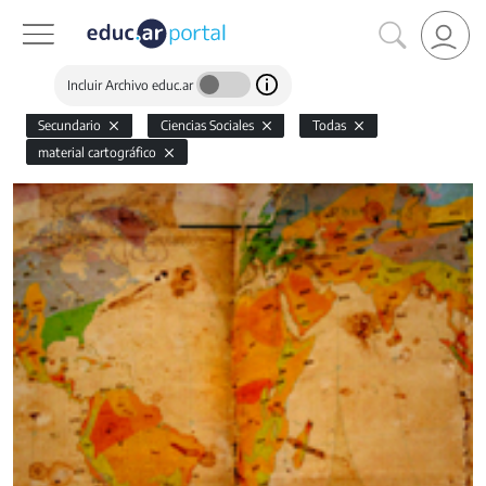
Incluir Archivo educ.ar
Secundario
Ciencias Sociales
Todas
material cartográfico