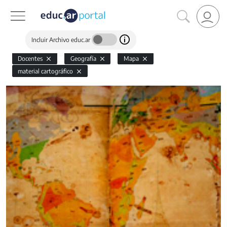
Incluir Archivo educ.ar
Docentes
Geografía
Mapa
material cartográfico