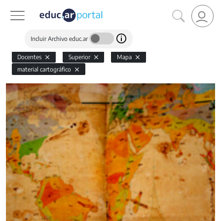
Incluir Archivo educ.ar
Docentes
Superior
Mapa
material cartográfico