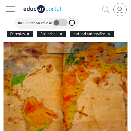
Incluir Archivo educ.ar
Docentes
Secundario
material cartográfico