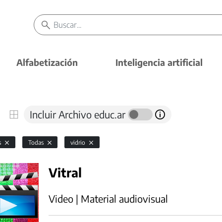
Alfabetización
Inteligencia artificial
Incluir Archivo educ.ar
s
Todas
vidrio
Vitral
Video | Material audiovisual