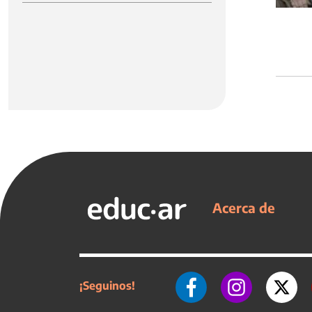
Acerca de
¡Seguinos!