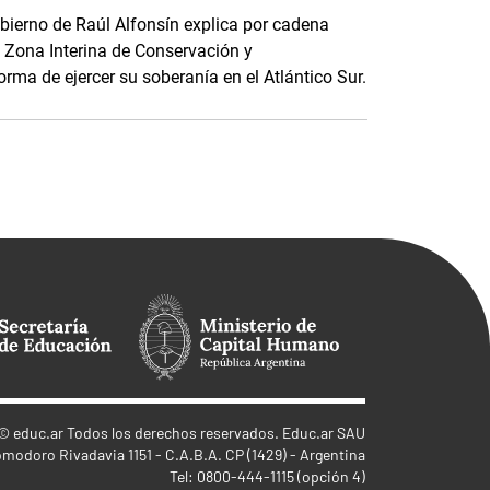
obierno de Raúl Alfonsín explica por cadena
a Zona Interina de Conservación y
rma de ejercer su soberanía en el Atlántico Sur.
©
educ.ar
Todos los derechos reservados. Educ.ar SAU
omodoro Rivadavia 1151 - C.A.B.A. CP (1429) - Argentina
Tel: 0800-444-1115 (opción 4)