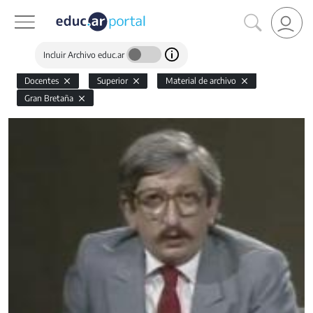
Incluir Archivo educ.ar
Docentes
Superior
Material de archivo
Gran Bretaña