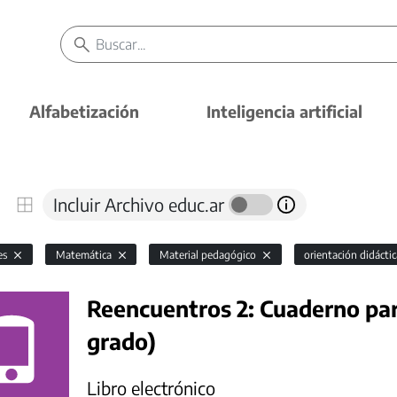
Alfabetización
Inteligencia artificial
Incluir Archivo educ.ar
es
Matemática
Material pedagógico
orientación didácti
Reencuentros 2: Cuaderno par
grado)
Libro electrónico