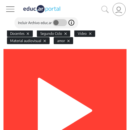
Incluir Archivo educ.ar
Docentes
Segundo Ciclo
Video
Material audiovisual
amor