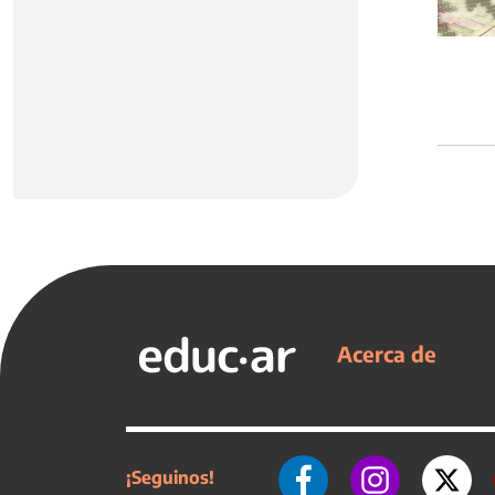
Acerca de
¡Seguinos!