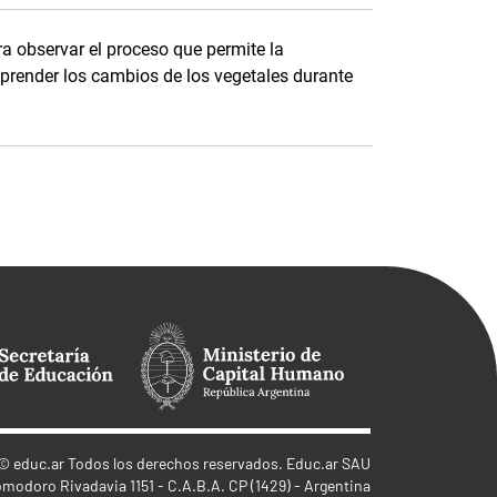
a observar el proceso que permite la
prender los cambios de los vegetales durante
©
educ.ar
Todos los derechos reservados. Educ.ar SAU
omodoro Rivadavia 1151 - C.A.B.A. CP (1429) - Argentina