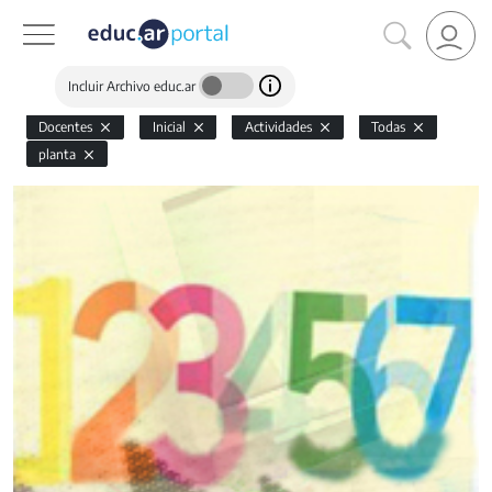
Incluir Archivo educ.ar
Docentes
Inicial
Actividades
Todas
planta