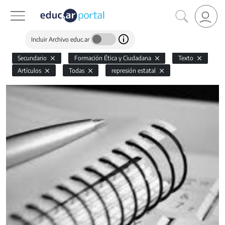
Incluir Archivo educ.ar
Secundario
Formación Ética y Ciudadana
Texto
Artículos
Todas
represión estatal