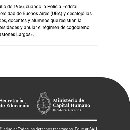
ulio de 1966, cuando la Policía Federal
versidad de Buenos Aires (UBA) y desalojó las
des, docentes y alumnos que resistían la
iversidades y anular el régimen de cogobierno.
astones Largos».
©
educ.ar
Todos los derechos reservados. Educ.ar SAU