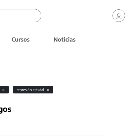
Cursos
Noticias
s
represión estatal
gos