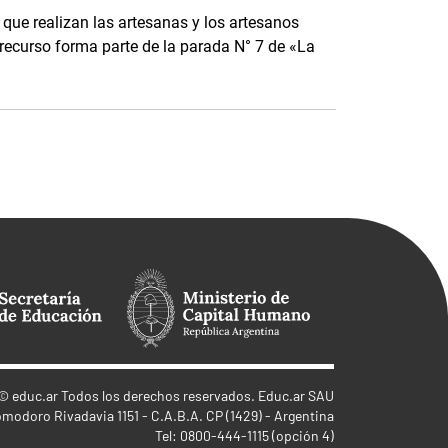
que realizan las artesanas y los artesanos
te recurso forma parte de la parada N° 7 de «La
©
educ.ar
Todos los derechos reservados. Educ.ar SAU
omodoro Rivadavia 1151 - C.A.B.A. CP (1429) - Argentina
Tel: 0800-444-1115 (opción 4)