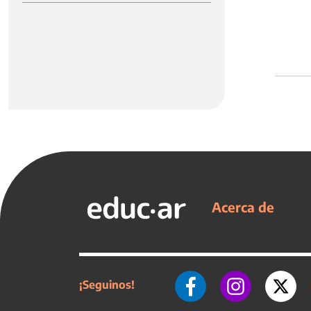
Acerca de
¡Seguinos!