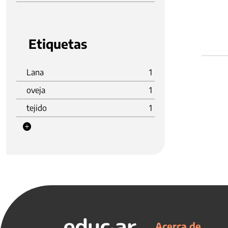
Etiquetas
Lana
1
oveja
1
tejido
1
Acerca de