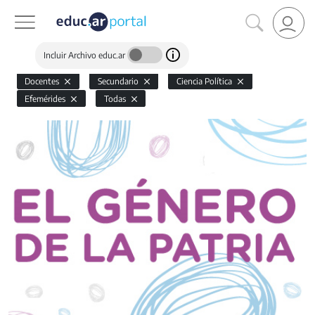
Incluir Archivo educ.ar
Docentes
Secundario
Ciencia Política
Efemérides
Todas