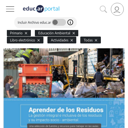
Incluir Archivo educ.ar
Primario
Educación Ambiental
Libro electrónico
Actividades
Todas