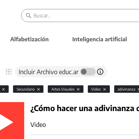
Alfabetización
Inteligencia artificial
Incluir Archivo educ.ar
l
Secundario
Artes Visuales
Video
adivinanza
¿Cómo hacer una adivinanza d
Video