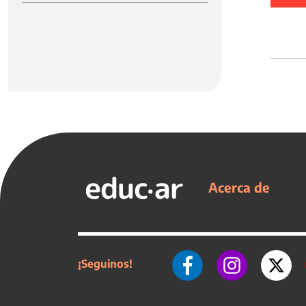
Acerca de
¡Seguinos!