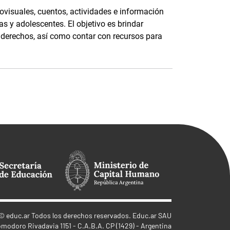
ovisuales, cuentos, actividades e información
as y adolescentes. El objetivo es brindar
s derechos, así como contar con recursos para
©
educ.ar
Todos los derechos reservados. Educ.ar SAU
omodoro Rivadavia 1151 - C.A.B.A. CP (1429) - Argentina