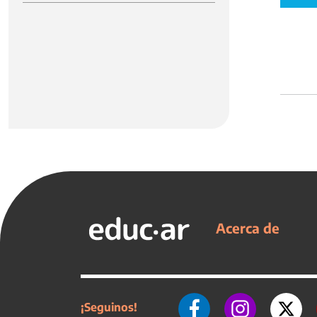
Acerca de
¡Seguinos!