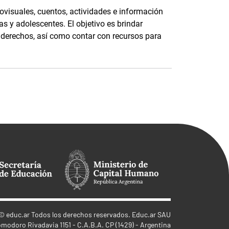
ovisuales, cuentos, actividades e información
as y adolescentes. El objetivo es brindar
s derechos, así como contar con recursos para
©
educ.ar
Todos los derechos reservados. Educ.ar SAU
omodoro Rivadavia 1151 - C.A.B.A. CP (1429) - Argentina