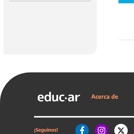
Acerca de
¡Seguinos!