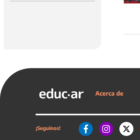
Acerca de
¡Seguinos!