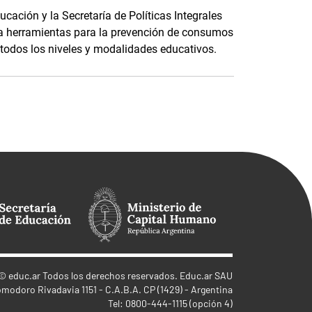
ucación y la Secretaría de Políticas Integrales
a herramientas para la prevención de consumos
todos los niveles y modalidades educativos.
©
educ.ar
Todos los derechos reservados. Educ.ar SAU
omodoro Rivadavia 1151 - C.A.B.A. CP (1429) - Argentina
Tel: 0800-444-1115 (opción 4)