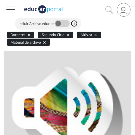
Incluir Archivo educ.ar
Docentes
Segundo Ciclo
Música
Material de archivo