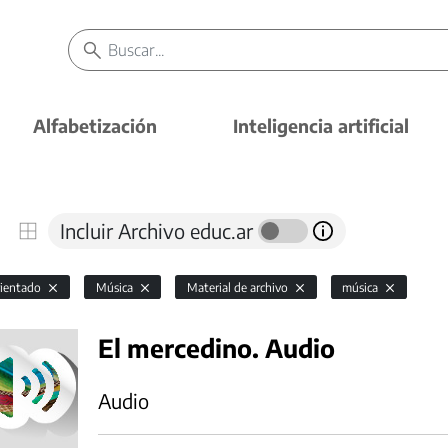
Alfabetización
Inteligencia artificial
Incluir Archivo educ.ar
rientado
Música
Material de archivo
música
El mercedino. Audio
Audio