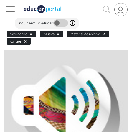
Incluir Archivo educ.ar
Secundario
Música
Material de archivo
canción