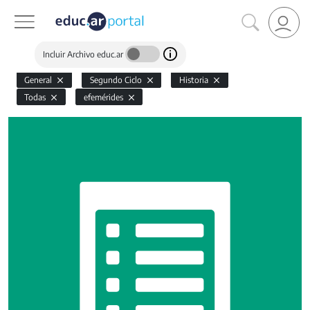
Incluir Archivo educ.ar
General
Segundo Ciclo
Historia
Todas
efemérides