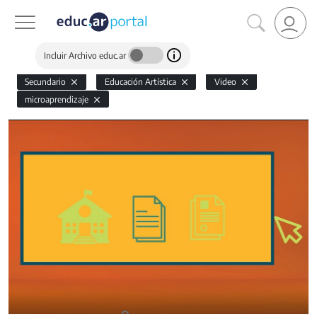
Incluir Archivo educ.ar
Secundario
Educación Artística
Video
microaprendizaje