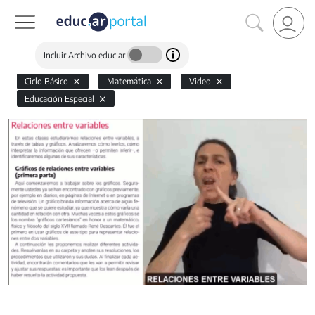
Incluir Archivo educ.ar
Ciclo Básico
Matemática
Video
Educación Especial