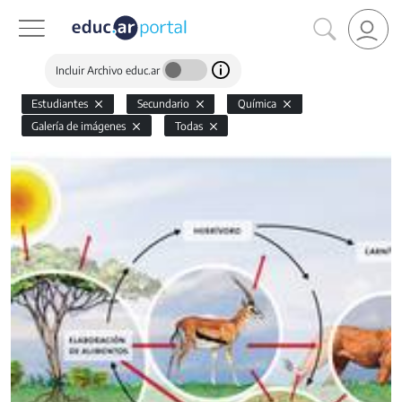
Incluir Archivo educ.ar
Estudiantes
Secundario
Química
Galería de imágenes
Todas