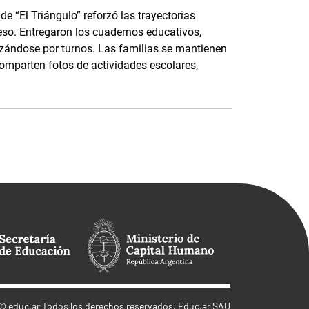
e “El Triángulo” reforzó las trayectorias
eso. Entregaron los cuadernos educativos,
nizándose por turnos. Las familias se mantienen
parten fotos de actividades escolares,
©
educ.ar
Todos los derechos reservados. Educ.ar SAU