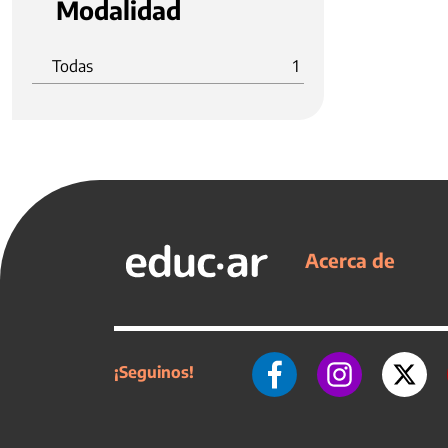
Modalidad
Todas
1
Acerca de
¡Seguinos!