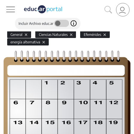
Incluir Archivo educ.ar
General
Ciencias Naturales
Efemérides
energía alternativa