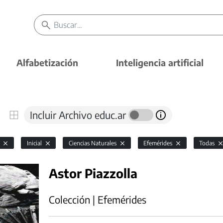
Alfabetización
Inteligencia artificial
Incluir Archivo educ.ar
l
Inicial
Ciencias Naturales
Efemérides
Todas
Astor Piazzolla
Colección | Efemérides