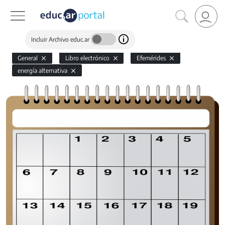
Incluir Archivo educ.ar
General
Libro electrónico
Efemérides
energía alternativa