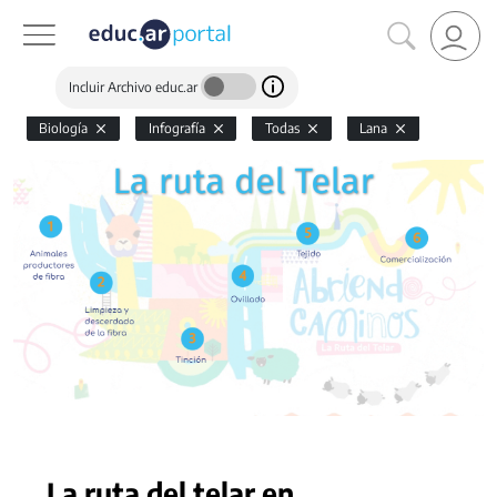
Incluir Archivo educ.ar
Biología
Infografía
Todas
Lana
La ruta del telar en