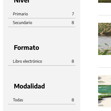
Nivel
Primario
7
Secundario
8
Formato
Libro electrónico
8
Modalidad
Todas
8