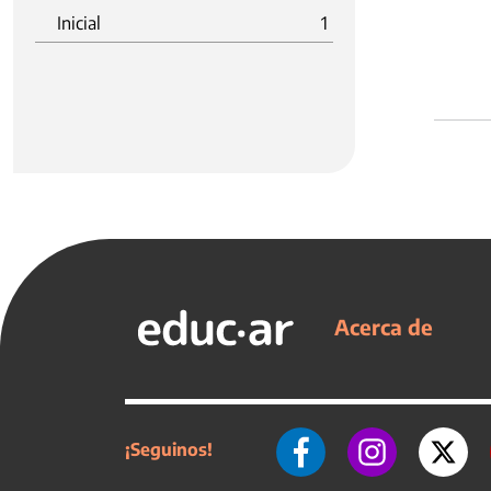
Inicial
1
Acerca de
¡Seguinos!