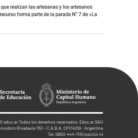
que realizan las artesanas y los artesanos
te recurso forma parte de la parada N° 7 de «La
©
educ.ar
Todos los derechos reservados. Educ.ar SAU
omodoro Rivadavia 1151 - C.A.B.A. CP (1429) - Argentina
Tel: 0800-444-1115 (opción 4)