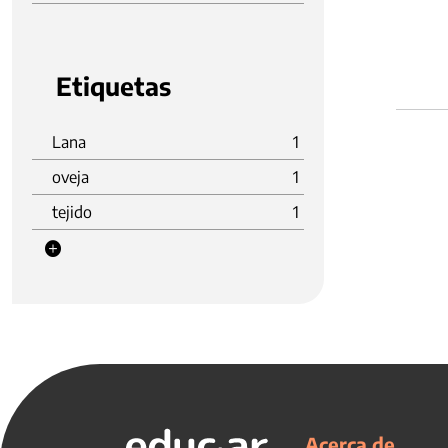
Etiquetas
Lana
1
oveja
1
tejido
1
Acerca de