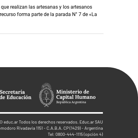
que realizan las artesanas y los artesanos
te recurso forma parte de la parada N° 7 de «La
©
educ.ar
Todos los derechos reservados. Educ.ar SAU
omodoro Rivadavia 1151 - C.A.B.A. CP (1429) - Argentina
Tel: 0800-444-1115 (opción 4)