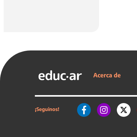
Acerca de
¡Seguinos!