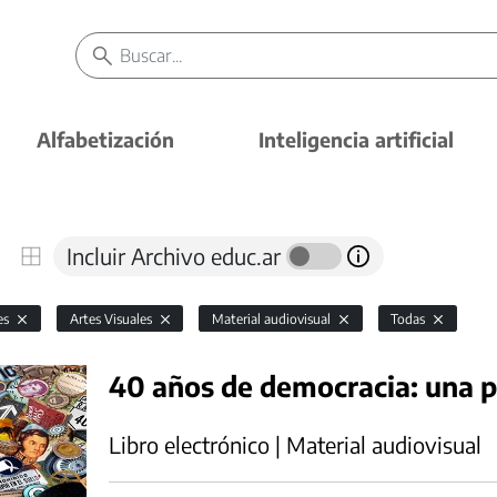
Alfabetización
Inteligencia artificial
Incluir Archivo educ.ar
es
Artes Visuales
Material audiovisual
Todas
40 años de democracia: una p
Libro electrónico | Material audiovisual