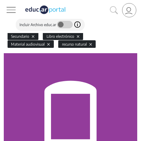
Incluir Archivo educ.ar
Secundario
Libro electrónico
Material audiovisual
recurso natural