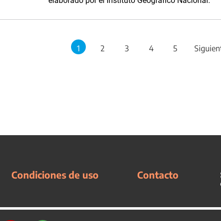
elaborado por el Instituto Geográfico Nacional.
1
2
3
4
5
Siguien
Condiciones de uso
Contacto