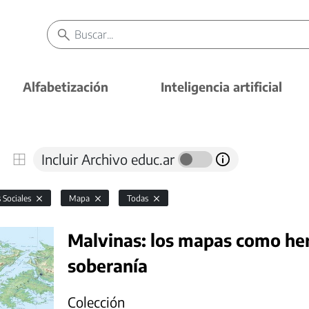
Alfabetización
Inteligencia artificial
Incluir Archivo educ.ar
s Sociales
Mapa
Todas
Malvinas: los mapas como her
soberanía
Colección