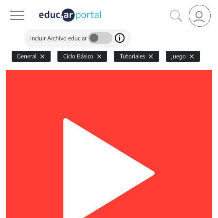
Incluir Archivo educ.ar
General
Ciclo Básico
Tutoriales
juego