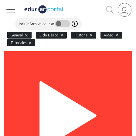
Incluir Archivo educ.ar
General
Ciclo Básico
Historia
Video
Tutoriales